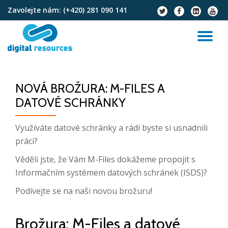
Zavolejte nám:
(+420) 281 090 141
fa-
fa-
fa-
fa-
twitter
facebook
linkedin-
youtu
Přeskočit
square
na
PŘ
obsah
NA
NOVÁ BROŽURA: M-FILES A
DATOVÉ SCHRÁNKY
Využíváte datové schránky a rádi byste si usnadnili
práci?
Věděli jste, že Vám M-Files dokážeme propojit s
Informačním systémem datových schránek (ISDS)?
Podívejte se na naši novou brožuru!
Brožura: M-Files a datové