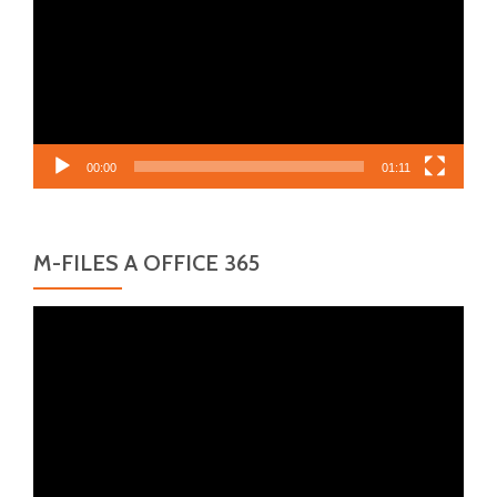
00:00
01:11
M-FILES A OFFICE 365
Video
přehrávač