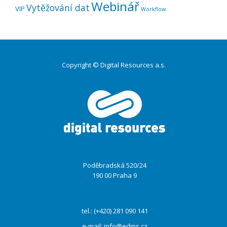
Webinář
Vytěžování dat
VIP
Workflow
Copyright © Digital Resources a.s.
Druhé
ménu
Poděbradská 520/24
190 00 Praha 9
tel.: (+420) 281 090 141
e-mail:
info@edms.cz