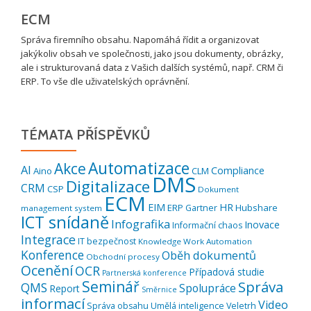
ECM
Správa firemního obsahu. Napomáhá řídit a organizovat
jakýkoliv obsah ve společnosti, jako jsou dokumenty, obrázky,
ale i strukturovaná data z Vašich dalších systémů, např. CRM či
ERP. To vše dle uživatelských oprávnění.
TÉMATA PŘÍSPĚVKŮ
Automatizace
Akce
AI
Compliance
Aino
CLM
DMS
Digitalizace
CRM
CSP
Dokument
ECM
EIM
HR
ERP
Hubshare
Gartner
management system
ICT snídaně
Infografika
Inovace
Informační chaos
Integrace
IT bezpečnost
Knowledge Work Automation
Konference
Oběh dokumentů
Obchodní procesy
Ocenění
OCR
Případová studie
Partnerská konference
Seminář
Správa
QMS
Spolupráce
Report
Směrnice
informací
Video
Správa obsahu
Umělá inteligence
Veletrh