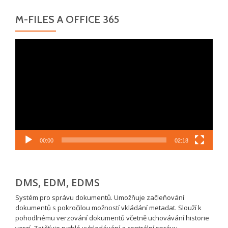
M-FILES A OFFICE 365
Video
přehrávač
00:00
02:18
DMS, EDM, EDMS
Systém pro správu dokumentů. Umožňuje začleňování
dokumentů s pokročilou možností vkládání metadat. Slouží k
pohodlnému verzování dokumentů včetně uchovávání historie
verzí. Zajišťuje rychlé vyhledávání a centrální správu