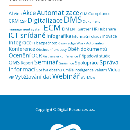
Automatizace
Akce
AI
Compliance
Aino
CLM
DMS
Digitalizace
CRM
CSP
Dokument
ECM
EIM
HR
ERP
Hubshare
Gartner
management system
ICT snídaně
Infografika
Inovace
Informační chaos
Integrace
IT bezpečnost
Knowledge Work Automation
Konference
Oběh dokumentů
Obchodní procesy
Ocenění
OCR
Případová studie
Partnerská konference
Seminář
Správa
QMS
Spolupráce
Report
Směrnice
informací
Video
Správa obsahu
Umělá inteligence
Veletrh
Webinář
Vytěžování dat
VIP
Workflow
Copyright © Digital Resources a.s.
Druhé
ménu