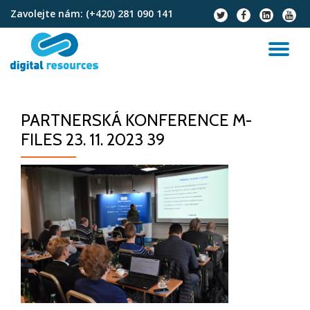
Zavolejte nám:
(+420) 281 090 141
fa-
fa-
fa-
fa-
twitter
facebook
linkedin-
youtu
Přeskočit
square
na
PŘ
obsah
NA
PARTNERSKÁ KONFERENCE M-
FILES 23. 11. 2023 39