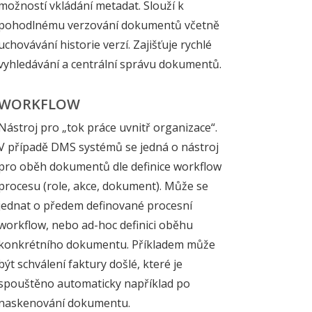
možností vkládání metadat. Slouží k
pohodlnému verzování dokumentů včetně
uchovávání historie verzí. Zajišťuje rychlé
vyhledávání a centrální správu dokumentů.
WORKFLOW
Nástroj pro „tok práce uvnitř organizace“.
V případě DMS systémů se jedná o nástroj
pro oběh dokumentů dle definice workflow
procesu (role, akce, dokument). Může se
jednat o předem definované procesní
workflow, nebo ad-hoc definici oběhu
konkrétního dokumentu. Příkladem může
být schválení faktury došlé, které je
spouštěno automaticky například po
naskenování dokumentu.