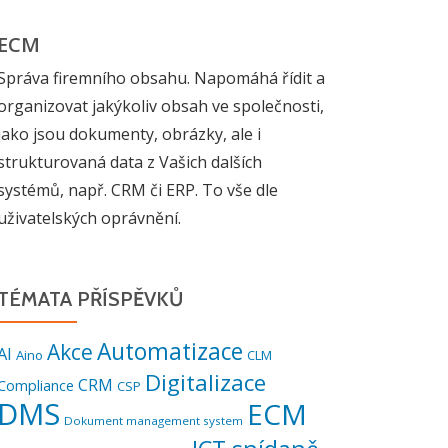
ECM
Správa firemního obsahu. Napomáhá řídit a
organizovat jakýkoliv obsah ve společnosti,
jako jsou dokumenty, obrázky, ale i
strukturovaná data z Vašich dalších
systémů, např. CRM či ERP. To vše dle
uživatelských oprávnění.
TÉMATA PŘÍSPĚVKŮ
Automatizace
Akce
AI
Aino
CLM
Digitalizace
CRM
Compliance
CSP
DMS
ECM
Dokument management system