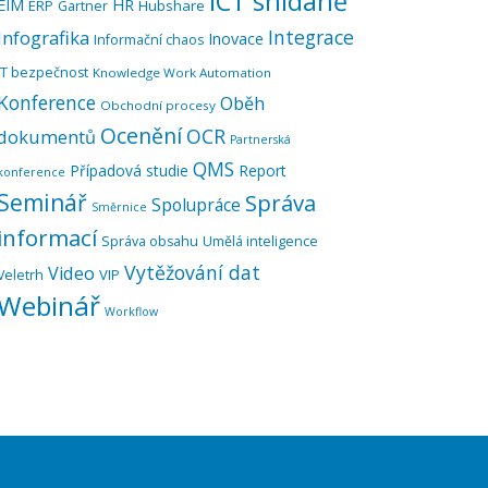
ICT snídaně
EIM
HR
ERP
Hubshare
Gartner
Integrace
Infografika
Inovace
Informační chaos
IT bezpečnost
Knowledge Work Automation
Konference
Oběh
Obchodní procesy
Ocenění
OCR
dokumentů
Partnerská
QMS
Případová studie
Report
konference
Seminář
Správa
Spolupráce
Směrnice
informací
Správa obsahu
Umělá inteligence
Vytěžování dat
Video
VIP
Veletrh
Webinář
Workflow