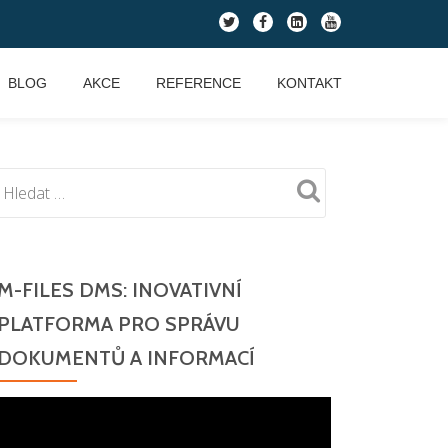
fa-
fa-
fa-
fa-
twitter
facebook
linkedin-
youtube
square
BLOG
AKCE
REFERENCE
KONTAKT
M-FILES DMS: INOVATIVNÍ
PLATFORMA PRO SPRÁVU
DOKUMENTŮ A INFORMACÍ
Video
přehrávač