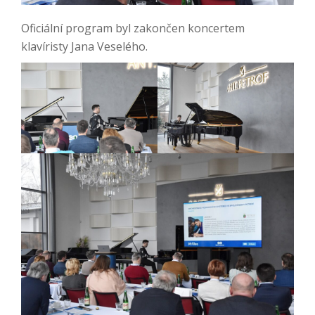
Oficiální program byl zakončen koncertem
klavíristy Jana Veselého.