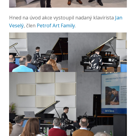
Hned na úvod akce vystoupil nadaný klavírista
Jan
Veselý
, člen
Petrof Art Family
.