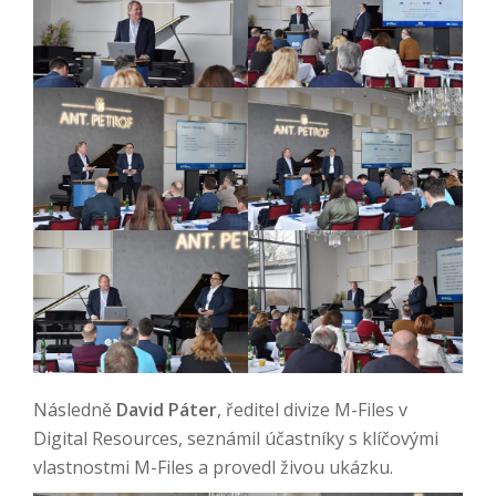
Následně
David Páter
, ředitel divize M-Files v
Digital Resources, seznámil účastníky s klíčovými
vlastnostmi M-Files a provedl živou ukázku.