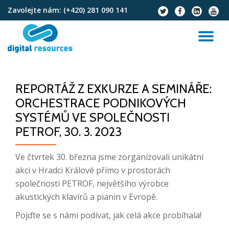
Zavolejte nám:
(+420) 281 090 141
fa-
fa-
fa-
fa-
twitter
facebook
linkedin-
youtu
Přeskočit
square
na
PŘ
obsah
NA
REPORTÁŽ Z EXKURZE A SEMINÁŘE:
ORCHESTRACE PODNIKOVÝCH
SYSTÉMŮ VE SPOLEČNOSTI
PETROF, 30. 3. 2023
Ve čtvrtek 30. března jsme zorganizovali unikátní
akci v Hradci Králové přímo v prostorách
společnosti PETROF, největšího výrobce
akustických klavírů a pianin v Evropě.
Pojďte se s námi podívat, jak celá akce probíhala!