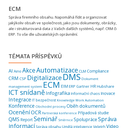
ECM
Správa firemního obsahu. Napomáhá řídit a organizovat
jakýkoliv obsah ve společnosti, jako jsou dokumenty, obrázky,
ale i strukturovaná data z Vašich dalších systémů, např. CRM či
ERP. To vše dle uživatelských oprávnění.
TÉMATA PŘÍSPĚVKŮ
Automatizace
Akce
AI
Compliance
Aino
CLM
DMS
Digitalizace
CRM
CSP
Dokument
ECM
EIM
HR
ERP
Hubshare
Gartner
management system
ICT snídaně
Infografika
Inovace
Informační chaos
Integrace
IT bezpečnost
Knowledge Work Automation
Konference
Oběh dokumentů
Obchodní procesy
Ocenění
OCR
Případová studie
Partnerská konference
Seminář
Správa
QMS
Spolupráce
Report
Směrnice
informací
Video
Správa obsahu
Umělá inteligence
Veletrh