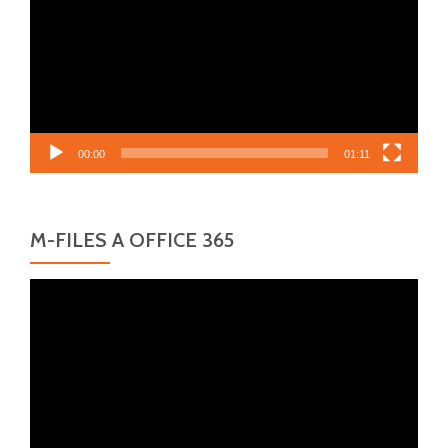
00:00
01:11
M-FILES A OFFICE 365
Video
přehrávač