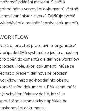
možností vkládání metadat. Slouží k
pohodlnému verzování dokumentů včetně
uchovávání historie verzí. Zajišťuje rychlé
vyhledávání a centrální správu dokumentů.
WORKFLOW
Nástroj pro „tok práce uvnitř organizace“.
V případě DMS systémů se jedná o nástroj
pro oběh dokumentů dle definice workflow
procesu (role, akce, dokument). Může se
jednat o předem definované procesní
workflow, nebo ad-hoc definici oběhu
konkrétního dokumentu. Příkladem může
být schválení faktury došlé, které je
spouštěno automaticky například po
naskenování dokumentu.