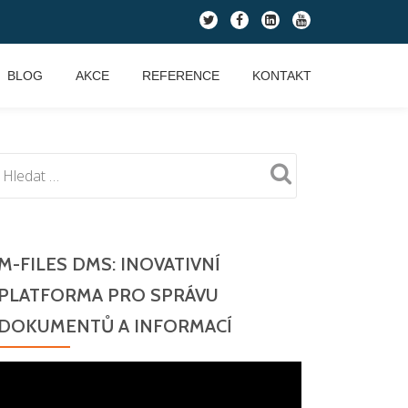
fa-
fa-
fa-
fa-
twitter
facebook
linkedin-
youtube
square
BLOG
AKCE
REFERENCE
KONTAKT
M-FILES DMS: INOVATIVNÍ
PLATFORMA PRO SPRÁVU
DOKUMENTŮ A INFORMACÍ
Video
přehrávač