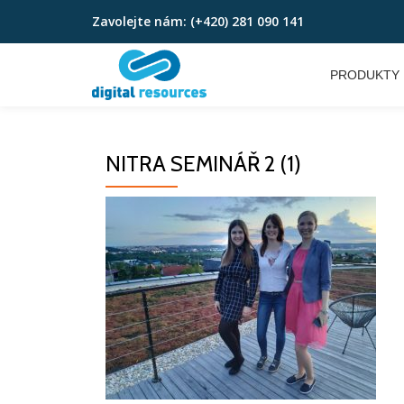
Zavolejte nám:
(+420) 281 090 141
Přeskočit
na
PRODUKTY
obsah
NITRA SEMINÁŘ 2 (1)