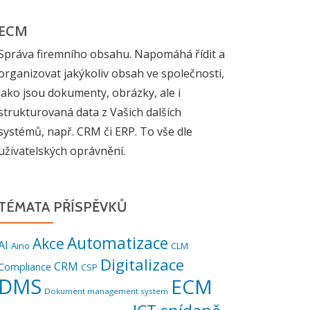
ECM
Správa firemního obsahu. Napomáhá řídit a
organizovat jakýkoliv obsah ve společnosti,
jako jsou dokumenty, obrázky, ale i
strukturovaná data z Vašich dalších
systémů, např. CRM či ERP. To vše dle
uživatelských oprávnění.
TÉMATA PŘÍSPĚVKŮ
Automatizace
Akce
AI
Aino
CLM
Digitalizace
CRM
Compliance
CSP
DMS
ECM
Dokument management system