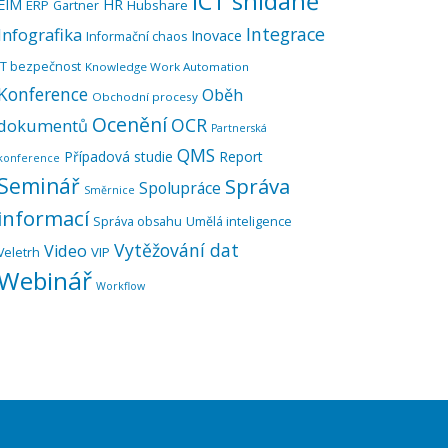
ICT snídaně
EIM
HR
ERP
Hubshare
Gartner
Integrace
Infografika
Inovace
Informační chaos
IT bezpečnost
Knowledge Work Automation
Konference
Oběh
Obchodní procesy
Ocenění
OCR
dokumentů
Partnerská
QMS
Případová studie
Report
konference
Seminář
Správa
Spolupráce
Směrnice
informací
Správa obsahu
Umělá inteligence
Vytěžování dat
Video
VIP
Veletrh
Webinář
Workflow