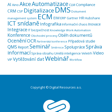
Automatizace
Akce
AI
Compliance
Aino
CLM
DMS
Digitalizace
CRM
CSP
Dokument
ECM
EIM
HR
ERP
Hubshare
Gartner
management system
ICT snídaně
Infografika
Inovace
Informační chaos
Integrace
IT bezpečnost
Knowledge Work Automation
Konference
Oběh dokumentů
Obchodní procesy
Ocenění
OCR
Případová studie
Partnerská konference
Seminář
Správa
QMS
Spolupráce
Report
Směrnice
informací
Video
Správa obsahu
Umělá inteligence
Veletrh
Webinář
Vytěžování dat
VIP
Workflow
Copyright © Digital Resources a.s.
Druhé
ménu