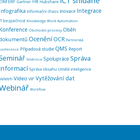
ICT snídaně
EIM
HR
ERP
Hubshare
Gartner
Integrace
Infografika
Inovace
Informační chaos
IT bezpečnost
Knowledge Work Automation
Konference
Oběh
Obchodní procesy
Ocenění
OCR
dokumentů
Partnerská
QMS
Případová studie
Report
konference
Seminář
Správa
Spolupráce
Směrnice
informací
Správa obsahu
Umělá inteligence
Vytěžování dat
Video
VIP
Veletrh
Webinář
Workflow