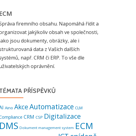
ECM
Správa firemního obsahu. Napomáhá řídit a
organizovat jakýkoliv obsah ve společnosti,
jako jsou dokumenty, obrázky, ale i
strukturovaná data z Vašich dalších
systémů, např. CRM či ERP. To vše dle
uživatelských oprávnění.
TÉMATA PŘÍSPĚVKŮ
Automatizace
Akce
AI
Aino
CLM
Digitalizace
CRM
Compliance
CSP
DMS
ECM
Dokument management system