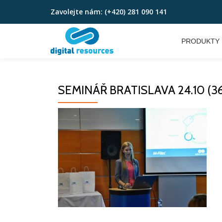
Zavolejte nám:
(+420) 281 090 141
Přeskočit
na
PRODUKTY
obsah
SEMINÁŘ BRATISLAVA 24.10 (36