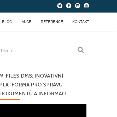
fa-
fa-
fa-
fa-
twitter
facebook
linkedin-
youtube
square
BLOG
AKCE
REFERENCE
KONTAKT
M-FILES DMS: INOVATIVNÍ
PLATFORMA PRO SPRÁVU
DOKUMENTŮ A INFORMACÍ
Video
přehrávač