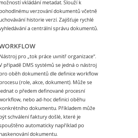
možností vkládání metadat. Slouží k
pohodlnému verzování dokumentů včetně
uchovávání historie verzí. Zajišťuje rychlé
vyhledávání a centrální správu dokumentů.
WORKFLOW
Nástroj pro „tok práce uvnitř organizace“.
V případě DMS systémů se jedná o nástroj
pro oběh dokumentů dle definice workflow
procesu (role, akce, dokument). Může se
jednat o předem definované procesní
workflow, nebo ad-hoc definici oběhu
konkrétního dokumentu. Příkladem může
být schválení faktury došlé, které je
spouštěno automaticky například po
naskenování dokumentu.