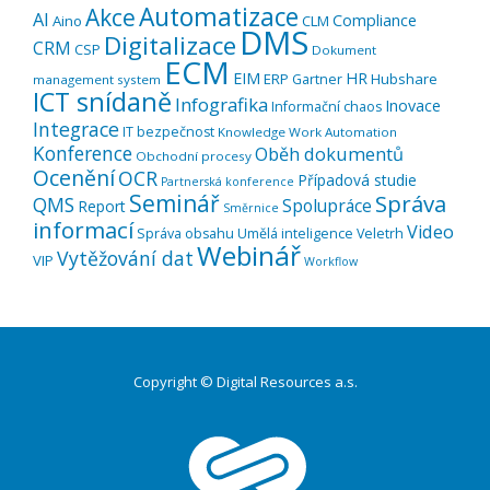
Automatizace
Akce
AI
Compliance
Aino
CLM
DMS
Digitalizace
CRM
CSP
Dokument
ECM
EIM
HR
ERP
Hubshare
Gartner
management system
ICT snídaně
Infografika
Inovace
Informační chaos
Integrace
IT bezpečnost
Knowledge Work Automation
Konference
Oběh dokumentů
Obchodní procesy
Ocenění
OCR
Případová studie
Partnerská konference
Seminář
Správa
QMS
Spolupráce
Report
Směrnice
informací
Video
Správa obsahu
Umělá inteligence
Veletrh
Webinář
Vytěžování dat
VIP
Workflow
Copyright © Digital Resources a.s.
Druhé
ménu