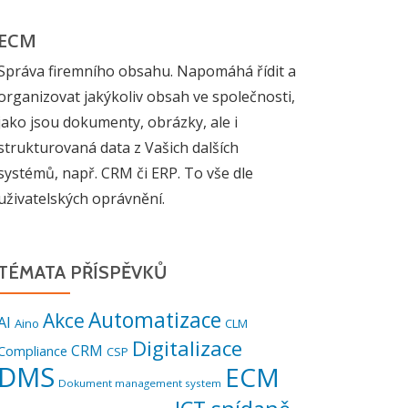
ECM
Správa firemního obsahu. Napomáhá řídit a
organizovat jakýkoliv obsah ve společnosti,
jako jsou dokumenty, obrázky, ale i
strukturovaná data z Vašich dalších
systémů, např. CRM či ERP. To vše dle
uživatelských oprávnění.
TÉMATA PŘÍSPĚVKŮ
Automatizace
Akce
AI
Aino
CLM
Digitalizace
CRM
Compliance
CSP
DMS
ECM
Dokument management system