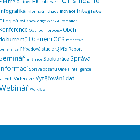
ICT snídaně
EIM
HR
ERP
Hubshare
Gartner
Integrace
Infografika
Inovace
Informační chaos
IT bezpečnost
Knowledge Work Automation
Konference
Oběh
Obchodní procesy
Ocenění
OCR
dokumentů
Partnerská
QMS
Případová studie
Report
konference
Seminář
Správa
Spolupráce
Směrnice
informací
Správa obsahu
Umělá inteligence
Vytěžování dat
Video
VIP
Veletrh
Webinář
Workflow