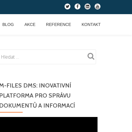
fa-
fa-
fa-
fa-
twitter
facebook
linkedin-
youtube
square
BLOG
AKCE
REFERENCE
KONTAKT
M-FILES DMS: INOVATIVNÍ
PLATFORMA PRO SPRÁVU
DOKUMENTŮ A INFORMACÍ
Video
přehrávač