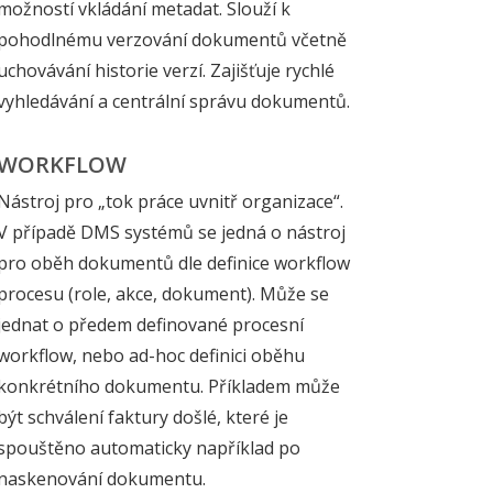
možností vkládání metadat. Slouží k
pohodlnému verzování dokumentů včetně
uchovávání historie verzí. Zajišťuje rychlé
vyhledávání a centrální správu dokumentů.
WORKFLOW
Nástroj pro „tok práce uvnitř organizace“.
V případě DMS systémů se jedná o nástroj
pro oběh dokumentů dle definice workflow
procesu (role, akce, dokument). Může se
jednat o předem definované procesní
workflow, nebo ad-hoc definici oběhu
konkrétního dokumentu. Příkladem může
být schválení faktury došlé, které je
spouštěno automaticky například po
naskenování dokumentu.