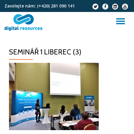
Zavolejte nám:
(+420) 281 090 141
fa-
fa-
fa-
fa-
twitter
facebook
linkedin-
youtu
Přeskočit
square
na
PŘ
obsah
NA
SEMINÁŘ 1 LIBEREC (3)