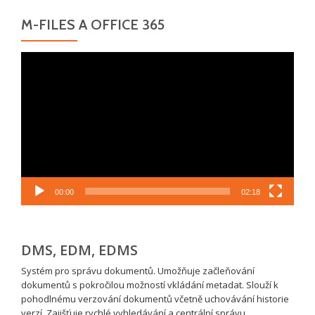
M-FILES A OFFICE 365
Video
přehrávač
00:00
02:18
DMS, EDM, EDMS
Systém pro správu dokumentů. Umožňuje začleňování
dokumentů s pokročilou možností vkládání metadat. Slouží k
pohodlnému verzování dokumentů včetně uchovávání historie
verzí. Zajišťuje rychlé vyhledávání a centrální správu