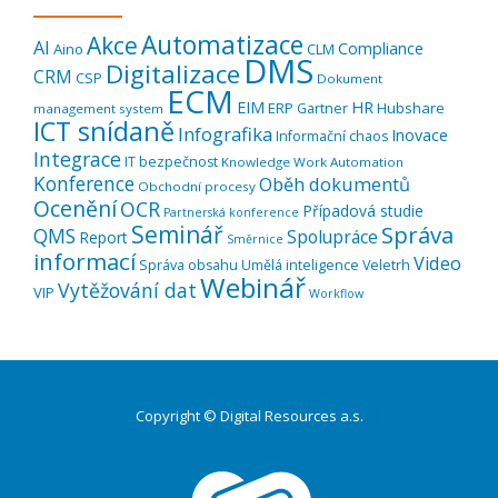
Automatizace
Akce
AI
Compliance
Aino
CLM
DMS
Digitalizace
CRM
CSP
Dokument
ECM
EIM
HR
ERP
Hubshare
Gartner
management system
ICT snídaně
Infografika
Inovace
Informační chaos
Integrace
IT bezpečnost
Knowledge Work Automation
Konference
Oběh dokumentů
Obchodní procesy
Ocenění
OCR
Případová studie
Partnerská konference
Seminář
Správa
QMS
Spolupráce
Report
Směrnice
informací
Video
Správa obsahu
Umělá inteligence
Veletrh
Webinář
Vytěžování dat
VIP
Workflow
Copyright © Digital Resources a.s.
Druhé
ménu