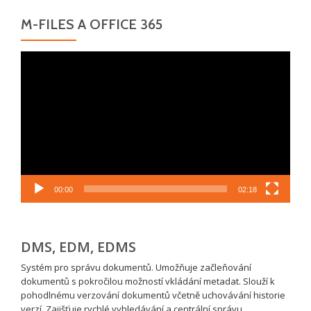
M-FILES A OFFICE 365
Video
přehrávač
00:00
02:18
DMS, EDM, EDMS
Systém pro správu dokumentů. Umožňuje začleňování
dokumentů s pokročilou možností vkládání metadat. Slouží k
pohodlnému verzování dokumentů včetně uchovávání historie
verzí. Zajišťuje rychlé vyhledávání a centrální správu