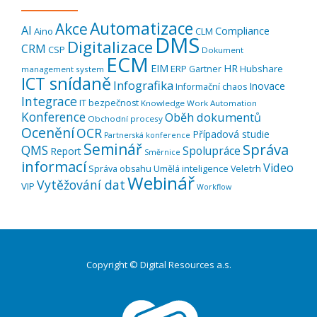
Automatizace
Akce
AI
Compliance
Aino
CLM
DMS
Digitalizace
CRM
CSP
Dokument
ECM
EIM
HR
ERP
Hubshare
Gartner
management system
ICT snídaně
Infografika
Inovace
Informační chaos
Integrace
IT bezpečnost
Knowledge Work Automation
Konference
Oběh dokumentů
Obchodní procesy
Ocenění
OCR
Případová studie
Partnerská konference
Seminář
Správa
QMS
Spolupráce
Report
Směrnice
informací
Video
Správa obsahu
Umělá inteligence
Veletrh
Webinář
Vytěžování dat
VIP
Workflow
Copyright © Digital Resources a.s.
Druhé
ménu