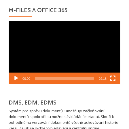
M-FILES A OFFICE 365
Video
přehrávač
00:00
02:18
DMS, EDM, EDMS
Systém pro správu dokumentů. Umožňuje začleňování
dokumentů s pokročilou možností vkládání metadat. Slouží k
pohodlnému verzování dokumentů včetně uchovávání historie
verzí. Zajišťuje rychlé vyhledávání a centrální správu