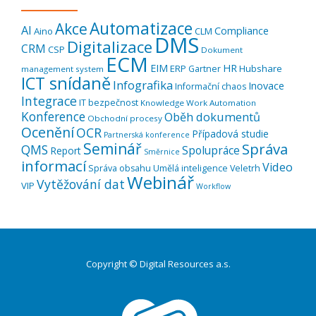
Automatizace
Akce
AI
Compliance
Aino
CLM
DMS
Digitalizace
CRM
CSP
Dokument
ECM
EIM
HR
ERP
Hubshare
Gartner
management system
ICT snídaně
Infografika
Inovace
Informační chaos
Integrace
IT bezpečnost
Knowledge Work Automation
Konference
Oběh dokumentů
Obchodní procesy
Ocenění
OCR
Případová studie
Partnerská konference
Seminář
Správa
QMS
Spolupráce
Report
Směrnice
informací
Video
Správa obsahu
Umělá inteligence
Veletrh
Webinář
Vytěžování dat
VIP
Workflow
Copyright © Digital Resources a.s.
Druhé
ménu