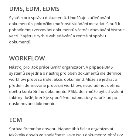
DMS, EDM, EDMS
Systém pro správu dokumentů. Umožňuje začleňování
dokumentů s pokročilou možností vkládání metadat. Slouží k
pohodlnému verzování dokumentů včetně uchovávání historie
verzí. Zajišťuje rychlé vyhledávání a centrální správu
dokumentů.
WORKFLOW
Nástroj pro „tok práce uvnitř organizace“. V případě DMS
systémů se jedná o nástroj pro oběh dokumentů dle definice
workflow procesu (role, akce, dokument). Může se jednat o
předem definované procesní workflow, nebo ad-hoc definici
oběhu konkrétního dokumentu. Příkladem může být schválení
faktury došlé, které je spouštěno automaticky například po
naskenování dokumentu.
ECM
Správa firemního obsahu. Napomáhá řídit a organizovat
jakýkoliv obsah ve společnosti, jako jsou dokumenty, obrázky,