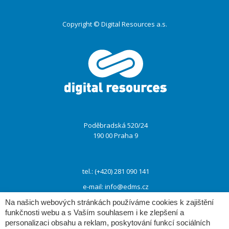
Copyright © Digital Resources a.s.
Druhé
ménu
Poděbradská 520/24
190 00 Praha 9
tel.: (+420) 281 090 141
e-mail:
info@edms.cz
Na našich webových stránkách používáme cookies k zajištění
funkčnosti webu a s Vaším souhlasem i ke zlepšení a
www:
www.e-dms.cz
personalizaci obsahu a reklam, poskytování funkcí sociálních