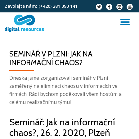
Zavolejte nám:
(+420) 281 090 141
fa-
fa-
fa-
fa-
twitter
facebook
linkedin-
youtu
Přeskočit
square
na
PŘ
obsah
NA
SEMINÁŘ V PLZNI: JAK NA
INFORMAČNÍ CHAOS?
Dneska jsme zorganizovali seminář v Plzni
zaměřený na eliminaci chaosu v informacích ve
firmách. Rádi bychom poděkovali všem hostům a
celému realizačnímu týmu!
Seminář: Jak na informační
chaos?, 26. 2. 2020, Plzeň