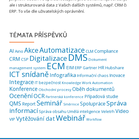
ale i strukturovaná data z Vašich dalších systémů, např. CRM či
ERP. To vše dle uživatelských oprávnění.
TÉMATA PŘÍSPĚVKŮ
Automatizace
Akce
AI
Compliance
Aino
CLM
DMS
Digitalizace
CRM
CSP
Dokument
ECM
EIM
HR
ERP
Hubshare
Gartner
management system
ICT snídaně
Infografika
Inovace
Informační chaos
Integrace
IT bezpečnost
Knowledge Work Automation
Konference
Oběh dokumentů
Obchodní procesy
Ocenění
OCR
Případová studie
Partnerská konference
Seminář
Správa
QMS
Spolupráce
Report
Směrnice
informací
Video
Správa obsahu
Umělá inteligence
Veletrh
Webinář
Vytěžování dat
VIP
Workflow