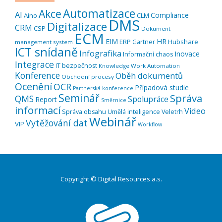
Automatizace
Akce
AI
Compliance
Aino
CLM
DMS
Digitalizace
CRM
CSP
Dokument
ECM
EIM
HR
ERP
Hubshare
Gartner
management system
ICT snídaně
Infografika
Inovace
Informační chaos
Integrace
IT bezpečnost
Knowledge Work Automation
Konference
Oběh dokumentů
Obchodní procesy
Ocenění
OCR
Případová studie
Partnerská konference
Seminář
Správa
QMS
Spolupráce
Report
Směrnice
informací
Video
Správa obsahu
Umělá inteligence
Veletrh
Webinář
Vytěžování dat
VIP
Workflow
Copyright © Digital Resources a.s.
Druhé
ménu