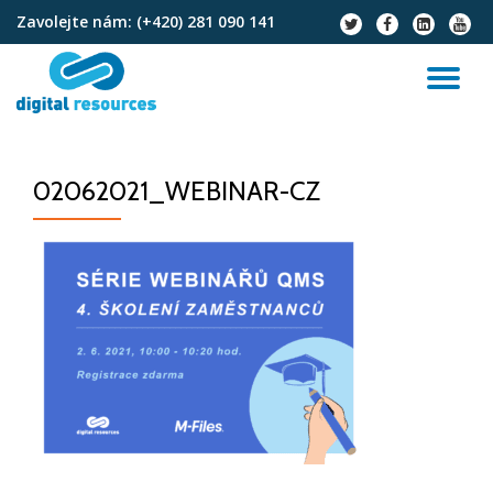
Zavolejte nám:
(+420) 281 090 141
fa-
fa-
fa-
fa-
twitter
facebook
linkedin-
youtu
Přeskočit
square
na
PŘ
obsah
NA
02062021_WEBINAR-CZ