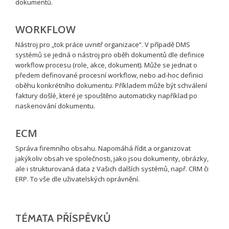
dokumentů.
WORKFLOW
Nástroj pro „tok práce uvnitř organizace“. V případě DMS
systémů se jedná o nástroj pro oběh dokumentů dle definice
workflow procesu (role, akce, dokument). Může se jednat o
předem definované procesní workflow, nebo ad-hoc definici
oběhu konkrétního dokumentu. Příkladem může být schválení
faktury došlé, které je spouštěno automaticky například po
naskenování dokumentu.
ECM
Správa firemního obsahu. Napomáhá řídit a organizovat
jakýkoliv obsah ve společnosti, jako jsou dokumenty, obrázky,
ale i strukturovaná data z Vašich dalších systémů, např. CRM či
ERP. To vše dle uživatelských oprávnění.
TÉMATA PŘÍSPĚVKŮ