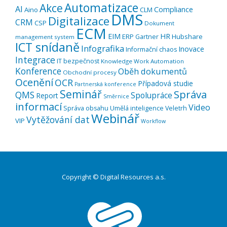
Automatizace
Akce
AI
Compliance
Aino
CLM
DMS
Digitalizace
CRM
CSP
Dokument
ECM
EIM
HR
ERP
Hubshare
Gartner
management system
ICT snídaně
Infografika
Inovace
Informační chaos
Integrace
IT bezpečnost
Knowledge Work Automation
Konference
Oběh dokumentů
Obchodní procesy
Ocenění
OCR
Případová studie
Partnerská konference
Seminář
Správa
QMS
Spolupráce
Report
Směrnice
informací
Video
Správa obsahu
Umělá inteligence
Veletrh
Webinář
Vytěžování dat
VIP
Workflow
Copyright © Digital Resources a.s.
Druhé
ménu