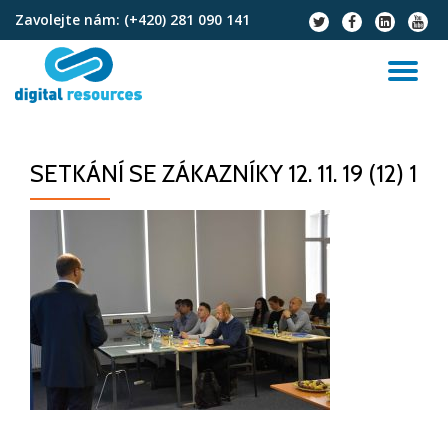
Zavolejte nám:
(+420) 281 090 141
fa-
fa-
fa-
fa-
twitter
facebook
linkedin-
youtu
Přeskočit
square
na
PŘ
obsah
NA
SETKÁNÍ SE ZÁKAZNÍKY 12. 11. 19 (12) 1