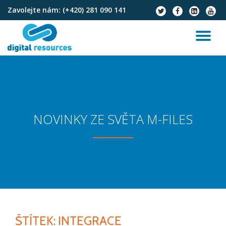
Zavolejte nám:
(+420) 281 090 141
fa-
fa-
fa-
fa-
twitter
facebook
linkedin-
youtu
Přeskočit
square
na
PŘ
obsah
NA
NOVINKY ZE SVĚTA M-FILES
ŠTÍTEK:
INTEGRACE