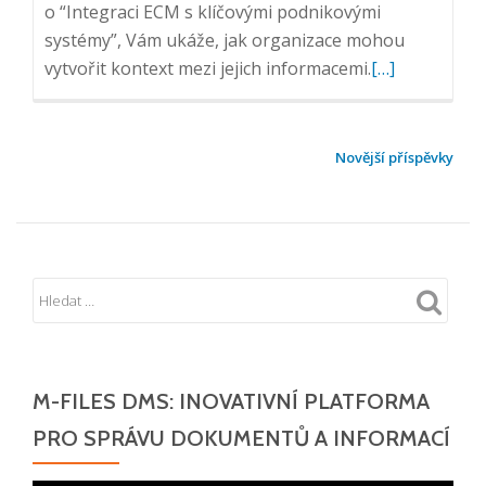
o “Integraci ECM s klíčovými podnikovými
systémy”, Vám ukáže, jak organizace mohou
Přečtěte
vytvořit kontext mezi jejich informacemi.
[…]
si
více
o
NAVIGACE
Novější příspěvky
Integrace
PRO
klíčových
PŘÍSPĚVKY
podnikových
systémů
M-FILES DMS: INOVATIVNÍ PLATFORMA
PRO SPRÁVU DOKUMENTŮ A INFORMACÍ