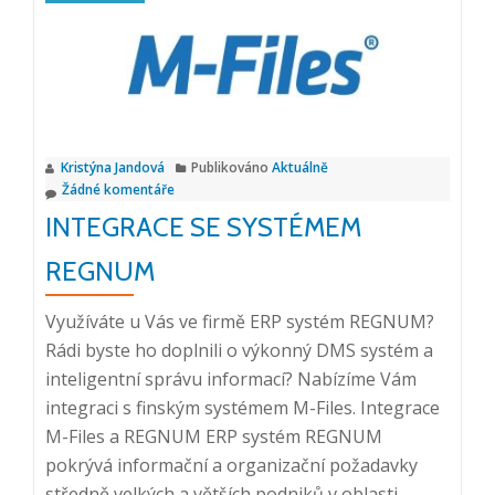
a
Office
365
Kristýna Jandová
Publikováno
Aktuálně
Žádné komentáře
INTEGRACE SE SYSTÉMEM
REGNUM
Využíváte u Vás ve firmě ERP systém REGNUM?
Rádi byste ho doplnili o výkonný DMS systém a
inteligentní správu informací? Nabízíme Vám
integraci s finským systémem M-Files. Integrace
M-Files a REGNUM ERP systém REGNUM
pokrývá informační a organizační požadavky
středně velkých a větších podniků v oblasti