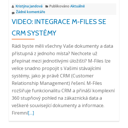
informací
Kristýna Jandová
Publikováno
Aktuálně
se
Žádné komentáře
blíží!
VIDEO: INTEGRACE M-FILES SE
CRM SYSTÉMY
Rádi byste měli všechny Vaše dokumenty a data
přístupná z jednoho místa? Nechcete už
přepínat mezi jednotlivými úložišti? M-Files lze
velice snadno propojit s Vašimi stávajícími
systémy, jako je právě CRM (Customer
Relationship Management) řešení. M-Files
rozšiřuje funkcionalitu CRM a přináší komplexní
360 stupňový pohled na zákaznická data a
veškeré související dokumenty a informace.
Přečtěte
Firemní
[…]
si
více