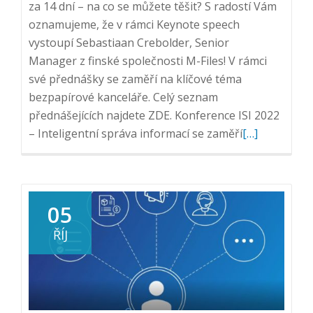
za 14 dní – na co se můžete těšit? S radostí Vám
oznamujeme, že v rámci Keynote speech
vystoupí Sebastiaan Crebolder, Senior
Manager z finské společnosti M-Files! V rámci
své přednášky se zaměří na klíčové téma
bezpapírové kanceláře. Celý seznam
přednášejících najdete ZDE. Konference ISI 2022
Přečtěte
– Inteligentní správa informací se zaměří
[…]
si
více
o
Mezinárodní
05
konference
ŘÍJ
ISI
2022:
Inteligentní
správa