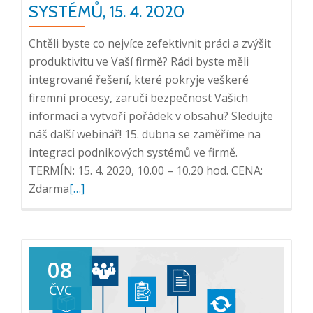
SYSTÉMŮ, 15. 4. 2020
Chtěli byste co nejvíce zefektivnit práci a zvýšit
produktivitu ve Vaší firmě? Rádi byste měli
integrované řešení, které pokryje veškeré
firemní procesy, zaručí bezpečnost Vašich
informací a vytvoří pořádek v obsahu? Sledujte
náš další webinář! 15. dubna se zaměříme na
integraci podnikových systémů ve firmě.
TERMÍN: 15. 4. 2020, 10.00 – 10.20 hod. CENA:
Přečtěte
Zdarma
[…]
si
více
o
Pozvánka
08
na
ČVC
webinář: