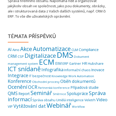
Správa firemního obsahu. Napomáhá řídit a organizovat
jakýkoliv obsah ve společnosti, jako jsou dokumenty, obrázky,
ale i strukturovaná data z Vašich dalších systémů, např. CRM či
ERP. To vše dle uživatelských oprávnění.
TÉMATA PŘÍSPĚVKŮ
Automatizace
Akce
AI
Compliance
Aino
CLM
DMS
Digitalizace
CRM
CSP
Dokument
ECM
EIM
HR
ERP
Hubshare
Gartner
management system
ICT snídaně
Infografika
Inovace
Informační chaos
Integrace
IT bezpečnost
Knowledge Work Automation
Konference
Oběh dokumentů
Obchodní procesy
Ocenění
OCR
Případová studie
Partnerská konference
Seminář
Správa
QMS
Spolupráce
Report
Směrnice
informací
Video
Správa obsahu
Umělá inteligence
Veletrh
Webinář
Vytěžování dat
VIP
Workflow