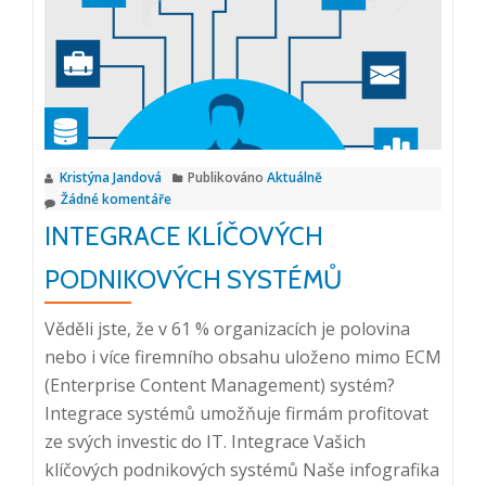
Integrace
podnikových
systémů,
15.
4.
2020
Kristýna Jandová
Publikováno
Aktuálně
Žádné komentáře
INTEGRACE KLÍČOVÝCH
PODNIKOVÝCH SYSTÉMŮ
Věděli jste, že v 61 % organizacích je polovina
nebo i více firemního obsahu uloženo mimo ECM
(Enterprise Content Management) systém?
Integrace systémů umožňuje firmám profitovat
ze svých investic do IT. Integrace Vašich
klíčových podnikových systémů Naše infografika