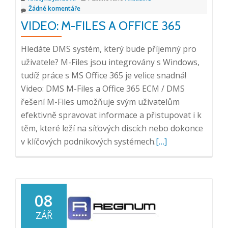
10.00
Žádné komentáře
–
VIDEO: M-FILES A OFFICE 365
10.20
hod.
Hledáte DMS systém, který bude příjemný pro
uživatele? M-Files jsou integrovány s Windows,
tudíž práce s MS Office 365 je velice snadná!
Video: DMS M-Files a Office 365 ECM / DMS
řešení M-Files umožňuje svým uživatelům
efektivně spravovat informace a přistupovat i k
těm, které leží na síťových discích nebo dokonce
Přečtěte
v klíčových podnikových systémech.
[…]
si
více
o
Video:
08
M-
ZÁŘ
Files