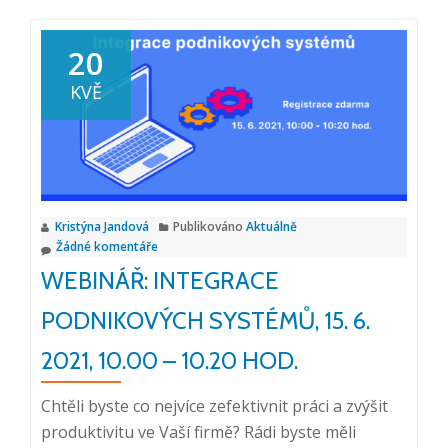
o
Video:
20
Integrace
KVĚ
M-
Files
se
CRM
systémy
Kristýna Jandová
Publikováno
Aktuálně
Žádné komentáře
WEBINÁŘ: INTEGRACE
PODNIKOVÝCH SYSTÉMŮ, 15. 6.
2021, 10.00 – 10.20 HOD.
Chtěli byste co nejvíce zefektivnit práci a zvýšit
produktivitu ve Vaší firmě? Rádi byste měli