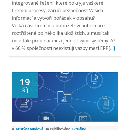
integrované řešení, které pokryje veškeré
firemní procesy, zaručí bezpečnost Vašich
informací a vytvoří pořádek v obsahu?
Velká část firem má bohužel své informace
roztříštěné po několika úložištích, a musí tak
neustále přepínat mezi jednotlivými systémy. Až
Přečtěte
v 60 % společností neexistují vazby mezi ERP
[…]
si
více
o
Webinář:
19
Integrace
ŘÍJ
podnikov
systémů,
15.
6.
2021,
Kristýna Jandová
Publikováno
Aktuálně