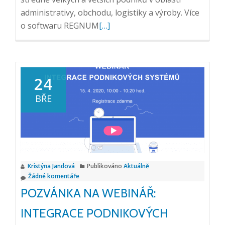
administrativy, obchodu, logistiky a výroby. Více
Přečtěte
o softwaru REGNUM
[…]
si
více
o
Integrace
24
se
BŘE
systémem
REGNUM
Kristýna Jandová
Publikováno
Aktuálně
Žádné komentáře
POZVÁNKA NA WEBINÁŘ:
INTEGRACE PODNIKOVÝCH