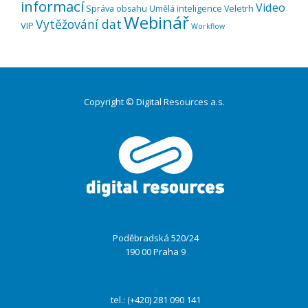
informací
Video
Správa obsahu
Umělá inteligence
Veletrh
Webinář
Vytěžování dat
VIP
Workflow
Copyright © Digital Resources a.s.
Druhé
ménu
Poděbradská 520/24
190 00 Praha 9
tel.: (+420) 281 090 141