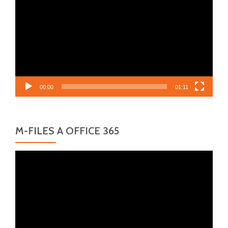
přehrávač
00:00
01:11
M-FILES A OFFICE 365
Video
přehrávač