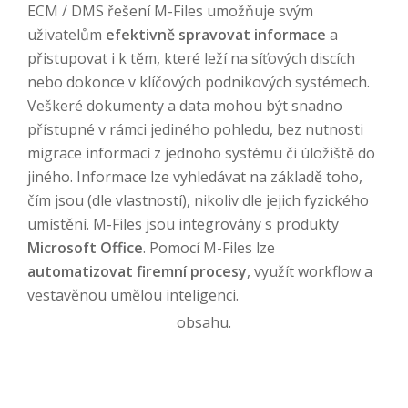
ECM / DMS řešení M-Files umožňuje svým
uživatelům
efektivně spravovat informace
a
přistupovat i k těm, které leží na síťových discích
nebo dokonce v klíčových podnikových systémech.
Veškeré dokumenty a data mohou být snadno
přístupné v rámci jediného pohledu, bez nutnosti
migrace informací z jednoho systému či úložiště do
jiného. Informace lze vyhledávat na základě toho,
čím jsou (dle vlastností), nikoliv dle jejich fyzického
umístění. M-Files jsou integrovány s produkty
Microsoft Office
. Pomocí M-Files lze
automatizovat firemní procesy
, využít workflow a
vestavěnou umělou inteligenci.
Přijměte
Reklamní
cookies pro zobrazení
obsahu.