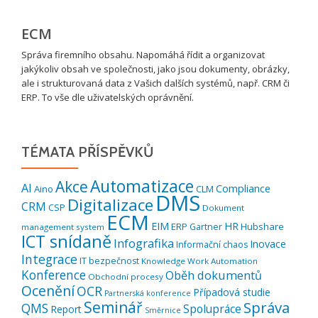
ECM
Správa firemního obsahu. Napomáhá řídit a organizovat
jakýkoliv obsah ve společnosti, jako jsou dokumenty, obrázky,
ale i strukturovaná data z Vašich dalších systémů, např. CRM či
ERP. To vše dle uživatelských oprávnění.
TÉMATA PŘÍSPĚVKŮ
Automatizace
Akce
AI
Compliance
Aino
CLM
DMS
Digitalizace
CRM
CSP
Dokument
ECM
EIM
HR
ERP
Hubshare
Gartner
management system
ICT snídaně
Infografika
Inovace
Informační chaos
Integrace
IT bezpečnost
Knowledge Work Automation
Konference
Oběh dokumentů
Obchodní procesy
Ocenění
OCR
Případová studie
Partnerská konference
Seminář
Správa
QMS
Spolupráce
Report
Směrnice