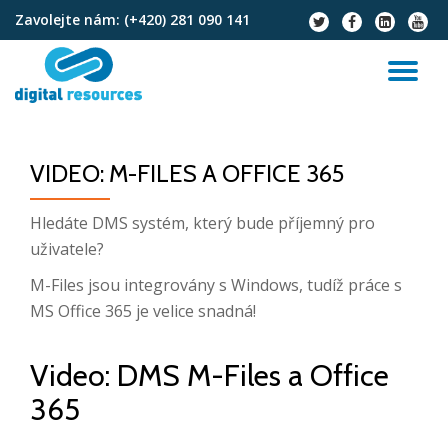
Zavolejte nám:
(+420) 281 090 141
fa-
fa-
fa-
fa-
twitter
facebook
linkedin-
youtu
Přeskočit
square
na
PŘ
obsah
NA
VIDEO: M-FILES A OFFICE 365
Hledáte DMS systém, který bude příjemný pro
uživatele?
M-Files jsou integrovány s Windows, tudíž práce s
MS Office 365 je velice snadná!
Video: DMS M-Files a Office
365