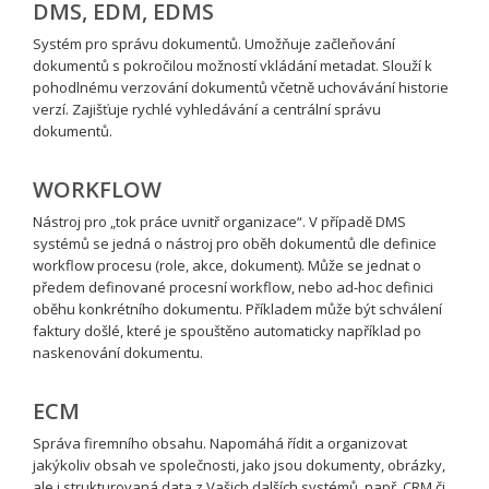
DMS, EDM, EDMS
Systém pro správu dokumentů. Umožňuje začleňování
dokumentů s pokročilou možností vkládání metadat. Slouží k
pohodlnému verzování dokumentů včetně uchovávání historie
verzí. Zajišťuje rychlé vyhledávání a centrální správu
dokumentů.
WORKFLOW
Nástroj pro „tok práce uvnitř organizace“. V případě DMS
systémů se jedná o nástroj pro oběh dokumentů dle definice
workflow procesu (role, akce, dokument). Může se jednat o
předem definované procesní workflow, nebo ad-hoc definici
oběhu konkrétního dokumentu. Příkladem může být schválení
faktury došlé, které je spouštěno automaticky například po
naskenování dokumentu.
ECM
Správa firemního obsahu. Napomáhá řídit a organizovat
jakýkoliv obsah ve společnosti, jako jsou dokumenty, obrázky,
ale i strukturovaná data z Vašich dalších systémů, např. CRM či