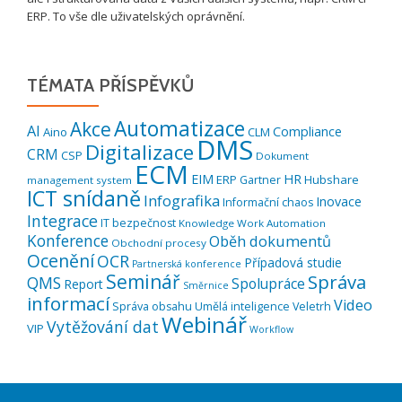
ERP. To vše dle uživatelských oprávnění.
TÉMATA PŘÍSPĚVKŮ
Automatizace
Akce
AI
Compliance
Aino
CLM
DMS
Digitalizace
CRM
CSP
Dokument
ECM
EIM
HR
ERP
Hubshare
Gartner
management system
ICT snídaně
Infografika
Inovace
Informační chaos
Integrace
IT bezpečnost
Knowledge Work Automation
Konference
Oběh dokumentů
Obchodní procesy
Ocenění
OCR
Případová studie
Partnerská konference
Seminář
Správa
QMS
Spolupráce
Report
Směrnice
informací
Video
Správa obsahu
Umělá inteligence
Veletrh
Webinář
Vytěžování dat
VIP
Workflow