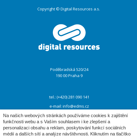
Copyright © Digital Resources a.s.
Druhé
ménu
Poděbradská 520/24
190 00 Praha 9
tel.: (+420) 281 090 141
e-mail:
info@edms.cz
Na našich webových stránkách používáme cookies k zajištění
funkčnosti webu a s Vaším souhlasem i ke zlepšení a
www:
www.e-dms.cz
personalizaci obsahu a reklam, poskytování funkcí sociálních
médií a dalších sítí a analýze návštěvnosti. Kliknutím na tlačítko
www:
www.digres.cz