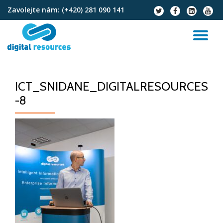
Zavolejte nám:
(+420) 281 090 141
fa-
fa-
fa-
fa-
twitter
facebook
linkedin-
youtu
Přeskočit
square
na
PŘ
obsah
NA
ICT_SNIDANE_DIGITALRESOURCES
-8