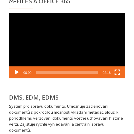
M-FILES A OFFICE 365
Video
přehrávač
00:00
02:18
DMS, EDM, EDMS
Systém pro správu dokumentů. Umožňuje začleňování
dokumentů s pokročilou možností vkládání metadat. Slouží k
pohodlnému verzování dokumentů včetně uchovávání historie
verzí. Zajišťuje rychlé vyhledávání a centrální správu
dokumentů.