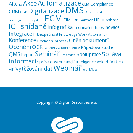
Automatizace
Akce
AI
Compliance
Aino
CLM
DMS
Digitalizace
CRM
CSP
Dokument
ECM
EIM
HR
ERP
Hubshare
Gartner
management system
ICT snídaně
Infografika
Inovace
Informační chaos
Integrace
IT bezpečnost
Knowledge Work Automation
Konference
Oběh dokumentů
Obchodní procesy
Ocenění
OCR
Případová studie
Partnerská konference
Seminář
Správa
QMS
Spolupráce
Report
Směrnice
informací
Video
Správa obsahu
Umělá inteligence
Veletrh
Webinář
Vytěžování dat
VIP
Workflow
Copyright © Digital Resources a.s.
Druhé
ménu