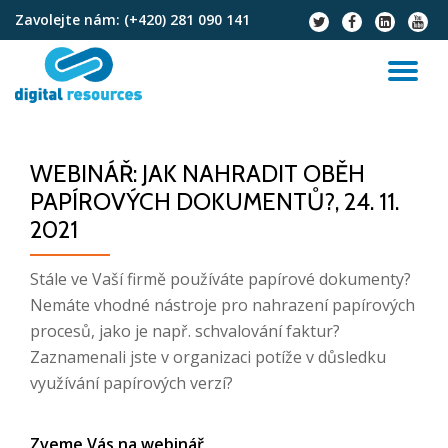
Zavolejte nám:
(+420) 281 090 141
fa-
fa-
fa-
fa-
twitter
facebook
linkedin-
youtu
Přeskočit
square
na
PŘ
obsah
NA
WEBINÁŘ: JAK NAHRADIT OBĚH
PAPÍROVÝCH DOKUMENTŮ?, 24. 11.
2021
Stále ve Vaší firmě používáte papírové dokumenty?
Nemáte vhodné nástroje pro nahrazení papírových
procesů, jako je např. schvalování faktur?
Zaznamenali jste v organizaci potíže v důsledku
využívání papírových verzí?
Zveme Vás na webinář