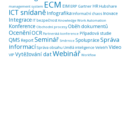
ECM
EIM
HR
ERP
Hubshare
Gartner
management system
ICT snídaně
Infografika
Inovace
Informační chaos
Integrace
IT bezpečnost
Knowledge Work Automation
Konference
Oběh dokumentů
Obchodní procesy
Ocenění
OCR
Případová studie
Partnerská konference
Seminář
Správa
QMS
Spolupráce
Report
Směrnice
informací
Video
Správa obsahu
Umělá inteligence
Veletrh
Webinář
Vytěžování dat
VIP
Workflow