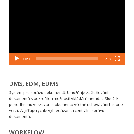
Video
přehrávač
00:00
02:18
DMS, EDM, EDMS
Systém pro správu dokumentů. Umožňuje začleňování
dokumentů s pokročilou možností vkládání metadat. Slouží k
pohodlnému verzování dokumentů včetně uchovávání historie
verzí. Zajišťuje rychlé vyhledávání a centrální správu
dokumentů.
WORKFLOW