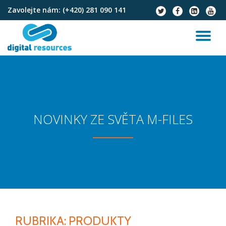
Zavolejte nám:
(+420) 281 090 141
fa-
fa-
fa-
fa-
twitter
facebook
linkedin-
youtu
Přeskočit
square
na
PŘ
obsah
NA
NOVINKY ZE SVĚTA M-FILES
RUBRIKA:
PRODUKTY