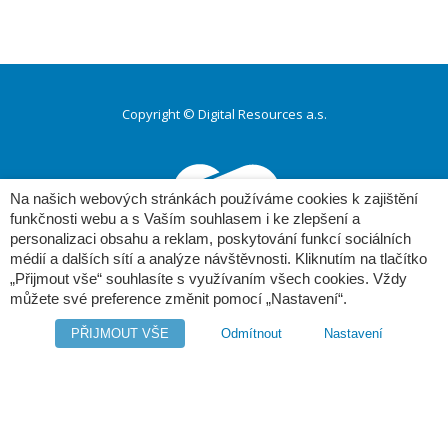
Copyright © Digital Resources a.s.
Druhé
ménu
Na našich webových stránkách používáme cookies k zajištění
funkčnosti webu a s Vaším souhlasem i ke zlepšení a
personalizaci obsahu a reklam, poskytování funkcí sociálních
médií a dalších sítí a analýze návštěvnosti. Kliknutím na tlačítko
„Přijmout vše“ souhlasíte s využívaním všech cookies. Vždy
můžete své preference změnit pomocí „Nastavení“.
Poděbradská 520/24
190 00 Praha 9
PŘIJMOUT VŠE
Odmítnout
Nastavení
tel.: (+420) 281 090 141
e-mail:
info@edms.cz