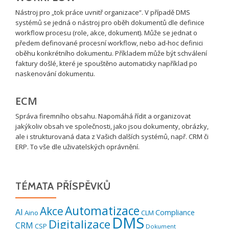
Nástroj pro „tok práce uvnitř organizace“. V případě DMS
systémů se jedná o nástroj pro oběh dokumentů dle definice
workflow procesu (role, akce, dokument). Může se jednat o
předem definované procesní workflow, nebo ad-hoc definici
oběhu konkrétního dokumentu. Příkladem může být schválení
faktury došlé, které je spouštěno automaticky například po
naskenování dokumentu.
ECM
Správa firemního obsahu. Napomáhá řídit a organizovat
jakýkoliv obsah ve společnosti, jako jsou dokumenty, obrázky,
ale i strukturovaná data z Vašich dalších systémů, např. CRM či
ERP. To vše dle uživatelských oprávnění.
TÉMATA PŘÍSPĚVKŮ
Automatizace
Akce
AI
Compliance
Aino
CLM
DMS
Digitalizace
CRM
CSP
Dokument